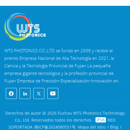
WTS PHOTONICS CO.,LTD se fundó en 2009 y recibió el
premio Empresa Nacional de Alta Tecnología en 2021, la
Ciencia y la Tecnología Provincial de Fujian La pequeña
empresa gigante tecnológica y la profesión provincial de
Fujian Empresa de Precisión-Especialización-Innovación en
2022. WTS se ubica en el Hermosa ciudad costera del sureste,
Fuzhou, una famosa ciudad óptica en China. WTS cuenta
con 11.000 metros cuadrados de naves industriales
estandarizadas, un grupo de personal técnico calificado y un
Derechos de autor @ 2026 Fuzhou WTS Photonics Technology
sistema completo de procesamiento óptico, Sistema de
Co., Ltd. Reservados todos los derechos .
RED
recubrimiento, sistema de ensamblaje y sistema de control de
SOPORTADA
闽ICP备2024080551号
Mapa del sitio
/
Blog
/