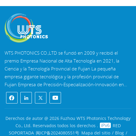
WTS PHOTONICS CO.,LTD se fundó en 2009 y recibió el
premio Empresa Nacional de Alta Tecnología en 2021, la
Ciencia y la Tecnología Provincial de Fujian La pequeña
empresa gigante tecnológica y la profesión provincial de
Fujian Empresa de Precisión-Especialización-Innovación en
2022. WTS se ubica en el Hermosa ciudad costera del sureste,
Fuzhou, una famosa ciudad óptica en China. WTS cuenta
con 11.000 metros cuadrados de naves industriales
estandarizadas, un grupo de personal técnico calificado y un
Derechos de autor @ 2026 Fuzhou WTS Photonics Technology
sistema completo de procesamiento óptico, Sistema de
Co., Ltd. Reservados todos los derechos .
RED
recubrimiento, sistema de ensamblaje y sistema de control de
SOPORTADA
闽ICP备2024080551号
Mapa del sitio
/
Blog
/