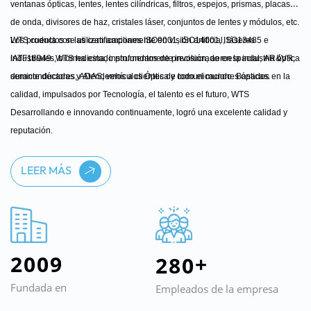
ventanas ópticas, lentes, lentes cilíndricas, filtros, espejos, prismas,
placas
de onda, divisores de haz, cristales láser, conjuntos de lentes y módulos, etc.
Los productos se utilizan ampliamente en visión artificial, láseres
WTS cuenta con las certificaciones ISO9001, ISO14001, ISO13485 e
industriales, biomedicina,
IATF16949. WTS ha estado profundamente involucrado en la industria óptica
instrumentos de precisión, aeroespacial, AR&VR,
semiconductores, ADAS, vehículos
durante décadas y
Atendemos a clientes de todo el mundo. Basados ​​en la
Óptica y comunicaciones ópticas.
calidad, impulsados ​​por
Tecnología, el talento es el futuro, WTS
Desarrollando e innovando continuamente,
logró una excelente calidad y
reputación.
LEER MÁS
2
0
0
9
+
2
8
0
Fundada en
Empleados de la empresa