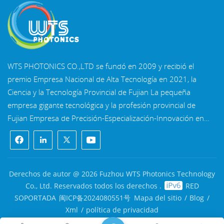
WTS PHOTONICS CO.,LTD se fundó en 2009 y recibió el
premio Empresa Nacional de Alta Tecnología en 2021, la
Ciencia y la Tecnología Provincial de Fujian La pequeña
empresa gigante tecnológica y la profesión provincial de
Fujian Empresa de Precisión-Especialización-Innovación en
2022. WTS se ubica en el Hermosa ciudad costera del sureste,
Fuzhou, una famosa ciudad óptica en China. WTS cuenta
con 11.000 metros cuadrados de naves industriales
estandarizadas, un grupo de personal técnico calificado y un
Derechos de autor @ 2026 Fuzhou WTS Photonics Technology
sistema completo de procesamiento óptico, Sistema de
Co., Ltd. Reservados todos los derechos .
RED
recubrimiento, sistema de ensamblaje y sistema de control de
SOPORTADA
闽ICP备2024080551号
Mapa del sitio
/
Blog
/
calidad. WTS proporciona clientes con soluciones integrales
Xml
/
política de privacidad
para I+D, diseño y fabricación de componentes ópticos de