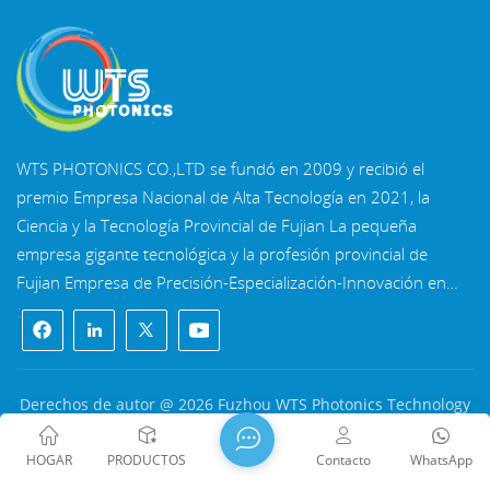
WTS PHOTONICS CO.,LTD se fundó en 2009 y recibió el
premio Empresa Nacional de Alta Tecnología en 2021, la
Ciencia y la Tecnología Provincial de Fujian La pequeña
empresa gigante tecnológica y la profesión provincial de
Fujian Empresa de Precisión-Especialización-Innovación en
2022. WTS se ubica en el Hermosa ciudad costera del sureste,
Fuzhou, una famosa ciudad óptica en China. WTS cuenta
con 11.000 metros cuadrados de naves industriales
estandarizadas, un grupo de personal técnico calificado y un
Derechos de autor @ 2026 Fuzhou WTS Photonics Technology
sistema completo de procesamiento óptico, Sistema de
Co., Ltd. Reservados todos los derechos .
RED
recubrimiento, sistema de ensamblaje y sistema de control de
SOPORTADA
闽ICP备2024080551号
Mapa del sitio
/
Blog
/
HOGAR
PRODUCTOS
Contacto
WhatsApp
calidad. WTS proporciona clientes con soluciones integrales
Xml
/
política de privacidad