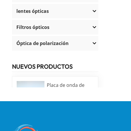
lentes ópticas
Filtros ópticos
Óptica de polarización
NUEVOS PRODUCTOS
Placa de onda de
orden bajo y alta
precisión
LEER MÁS
Prismas de cuña y
ventanas de cuña de