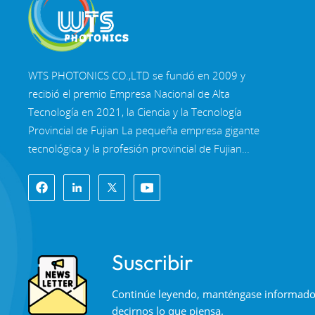
sílice fundida y N-
LEER MÁS
BK7
WTS PHOTONICS CO.,LTD se fundó en 2009 y
Prismas romboides
ópticos de alta
recibió el premio Empresa Nacional de Alta
precisión
Tecnología en 2021, la Ciencia y la Tecnología
LEER MÁS
Provincial de Fujian La pequeña empresa gigante
tecnológica y la profesión provincial de Fujian
Empresa de Precisión-Especialización-Innovación
Espejos dicroicos
en 2022. WTS se ubica en el Hermosa ciudad
multibanda
costera del sureste, Fuzhou, una famosa ciudad
LEER MÁS
óptica en China. WTS cuenta con 11.000 metros
cuadrados de naves industriales estandarizadas,
Suscribir
un grupo de personal técnico calificado y un
sistema completo de procesamiento óptico,
Continúe leyendo, manténgase informado, 
Sistema de recubrimiento, sistema de ensamblaje
decirnos lo que piensa.
y sistema de control de calidad. WTS proporciona