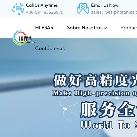
Call Us Anytime
Email Us Now
+86-591-83626970
sales@wts-photonics
Sobre Nosotros
Product
HOGAR
Contáctenos