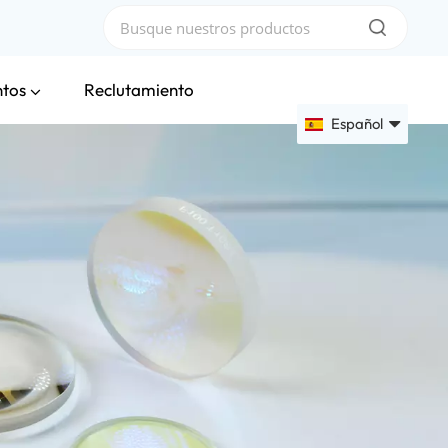
ntos
Reclutamiento
Español
English
Français
Deutsch
Русский
Español
عربي