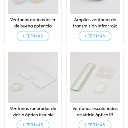
Ventanas ópticas láser
Amplias ventanas de
de buena potencia
transmisión infrarroja
LEER MÁS
LEER MÁS
Ventanas ranuradas de
Ventanas escalonadas
vidrio óptico flexible
de vidrio óptico IR
ultrafino
ZnSe/Ge/zafiro
LEER MÁS
LEER MÁS