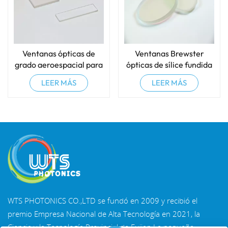
Ventanas ópticas de
Ventanas Brewster
grado aeroespacial para
ópticas de sílice fundida
entornos hostiles
LEER MÁS
LEER MÁS
WTS PHOTONICS CO.,LTD se fundó en 2009 y recibió el
premio Empresa Nacional de Alta Tecnología en 2021, la
Ciencia y la Tecnología Provincial de Fujian La pequeña