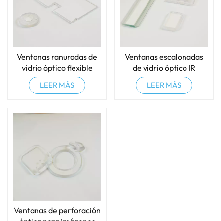
Ventanas ranuradas de
Ventanas escalonadas
vidrio óptico flexible
de vidrio óptico IR
ultrafino
ZnSe/Ge/zafiro
LEER MÁS
LEER MÁS
Ventanas de perforación