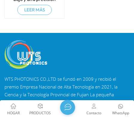
LEER MÁS
WTS PHOTONICS CO.,LTD se fundó en 2009 y recibió el
premio Empresa Nacional de Alta Tecnología en 2021, la
Ciencia y la Tecnología Provincial de Fujian La pequeña
empresa gigante tecnológica y la profesión provincial de
Fujian Empresa de Precisión-Especialización-Innovación en
HOGAR
PRODUCTOS
Contacto
WhatsApp
2022. WTS se ubica en el Hermosa ciudad costera del sureste,
Fuzhou, una famosa ciudad óptica en China. WTS cuenta
con 11.000 metros cuadrados de naves industriales