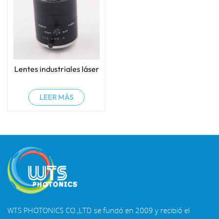
Lentes industriales láser
LEER MÁS
WTS PHOTONICS CO.,LTD se fundó en 2009 y recibió el