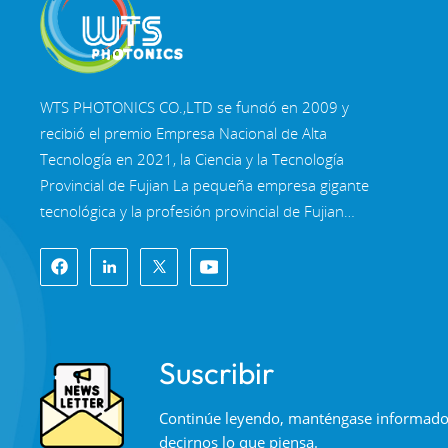
precisión
LEER MÁS
WTS PHOTONICS CO.,LTD se fundó en 2009 y
Espejos dicroicos
multibanda
recibió el premio Empresa Nacional de Alta
Tecnología en 2021, la Ciencia y la Tecnología
LEER MÁS
Provincial de Fujian La pequeña empresa gigante
tecnológica y la profesión provincial de Fujian
Empresa de Precisión-Especialización-Innovación
en 2022. WTS se ubica en el Hermosa ciudad
costera del sureste, Fuzhou, una famosa ciudad
óptica en China. WTS cuenta con 11.000 metros
cuadrados de naves industriales estandarizadas,
Suscribir
un grupo de personal técnico calificado y un
sistema completo de procesamiento óptico,
Continúe leyendo, manténgase informado, 
Sistema de recubrimiento, sistema de ensamblaje
decirnos lo que piensa.
y sistema de control de calidad. WTS proporciona