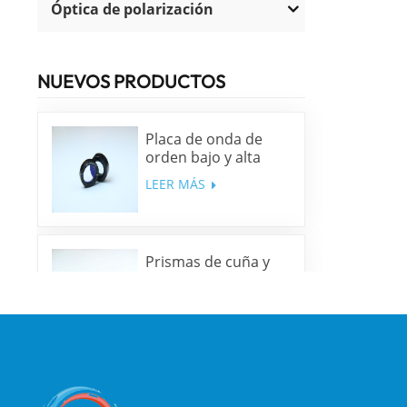
Óptica de polarización
NUEVOS PRODUCTOS
Placa de onda de
orden bajo y alta
precisión
LEER MÁS
Prismas de cuña y
ventanas de cuña de
sílice fundida y N-
LEER MÁS
BK7
Prismas romboides
ópticos de alta