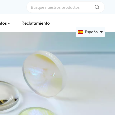
ntos
Reclutamiento
Español
English
Français
Deutsch
Русский
Español
عربي