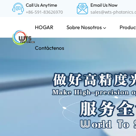
Call Us Anytime
Email Us Now
+86-591-83626970
sales@wts-photonics
Sobre Nosotros
Product
HOGAR
Contáctenos