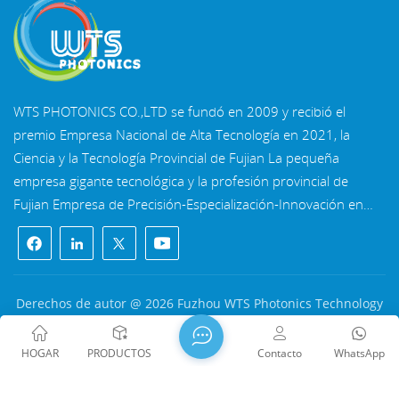
WTS PHOTONICS CO.,LTD se fundó en 2009 y recibió el
premio Empresa Nacional de Alta Tecnología en 2021, la
Ciencia y la Tecnología Provincial de Fujian La pequeña
empresa gigante tecnológica y la profesión provincial de
Fujian Empresa de Precisión-Especialización-Innovación en
2022. WTS se ubica en el Hermosa ciudad costera del sureste,
Fuzhou, una famosa ciudad óptica en China. WTS cuenta
con 11.000 metros cuadrados de naves industriales
estandarizadas, un grupo de personal técnico calificado y un
Derechos de autor @ 2026 Fuzhou WTS Photonics Technology
sistema completo de procesamiento óptico, Sistema de
Co., Ltd. Reservados todos los derechos .
RED
recubrimiento, sistema de ensamblaje y sistema de control de
SOPORTADA
闽ICP备2024080551号
Mapa del sitio
/
Blog
/
HOGAR
PRODUCTOS
Contacto
WhatsApp
calidad. WTS proporciona clientes con soluciones integrales
Xml
/
política de privacidad
para I+D, diseño y fabricación de componentes ópticos de