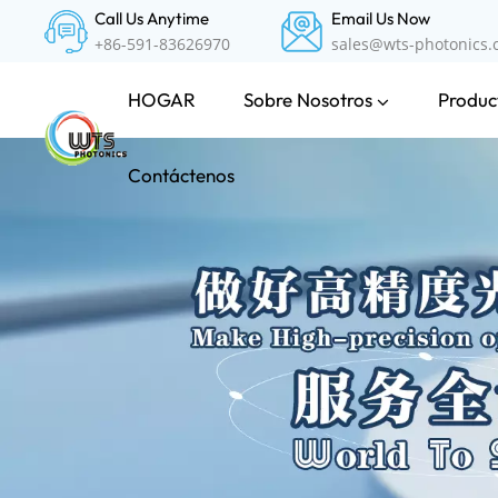
Call Us Anytime
Email Us Now
+86-591-83626970
sales@wts-photonics
Sobre Nosotros
Product
HOGAR
Contáctenos