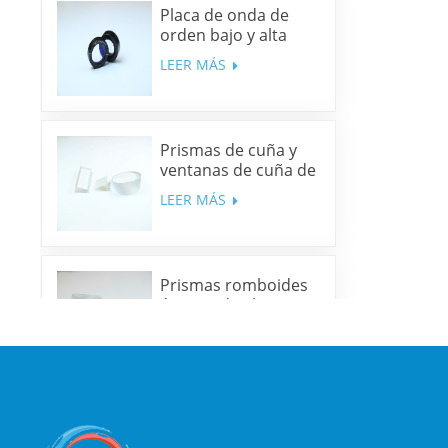
Placa de onda de
orden bajo y alta
precisión
LEER MÁS
Prismas de cuña y
ventanas de cuña de
sílice fundida y N-
LEER MÁS
BK7
Prismas romboides
ópticos de alta
precisión
LEER MÁS
Espejos dicroicos
multibanda