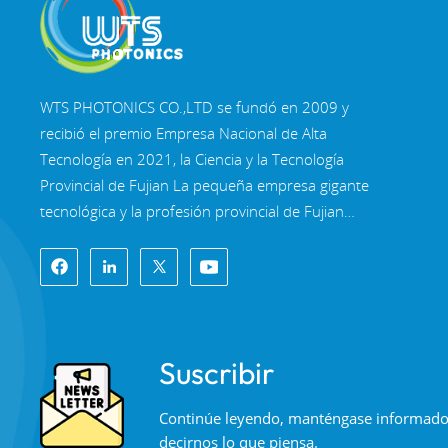
LEER MÁS
WTS PHOTONICS CO.,LTD se fundó en 2009 y
recibió el premio Empresa Nacional de Alta
Tecnología en 2021, la Ciencia y la Tecnología
Provincial de Fujian La pequeña empresa gigante
tecnológica y la profesión provincial de Fujian
Empresa de Precisión-Especialización-Innovación
en 2022. WTS se ubica en el Hermosa ciudad
costera del sureste, Fuzhou, una famosa ciudad
óptica en China. WTS cuenta con 11.000 metros
cuadrados de naves industriales estandarizadas,
Suscribir
un grupo de personal técnico calificado y un
sistema completo de procesamiento óptico,
Continúe leyendo, manténgase informado, 
Sistema de recubrimiento, sistema de ensamblaje
decirnos lo que piensa.
y sistema de control de calidad. WTS proporciona