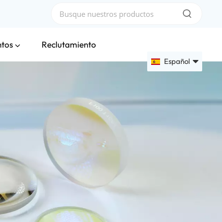
ntos
Reclutamiento
Español
English
Français
Deutsch
Русский
Español
عربي