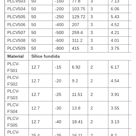
PLCV503
50
-150
77.8
3
7.13
-1
PLCV504
50
-200
103.75
3
6.06
-2
PLCV505
50
-250
129.72
3
5.43
-2
PLCV506
50
-400
207
3
4.52
-4
PLCV507
50
-500
259.4
3
4.21
-5
PLCV508
50
-600
311.2
3
4.01
-6
PLCV509
50
-800
415
3
3.75
-8
Material
Sílice fundida
PLCV-
12.7
-15
6.92
2
6.17
-1
FS01
PLCV-
12.7
-20
9.2
2
4.54
-2
FS02
PLCV-
12.7
-25
11.51
2
3.91
-2
FS03
PLCV-
12.7
-30
13.8
2
3.55
-3
FS04
PLCV-
12.7
-40
18.41
2
3.13
-4
FS05
PLCV-
25.4
-35
16.11
2
8.2
-3