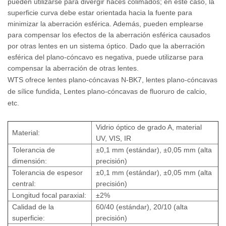
pueden utilizarse para divergir haces colimados; en este caso, la
superficie curva debe estar orientada hacia la fuente para
minimizar la aberración esférica. Además, pueden emplearse
para compensar los efectos de la aberración esférica causados ​​
por otras lentes en un sistema óptico. Dado que la aberración
esférica del plano-cóncavo es negativa, puede utilizarse para
compensar la aberración de otras lentes.
WTS ofrece lentes plano-cóncavas N-BK7, lentes plano-cóncavas
de sílice fundida,
Lentes plano-cóncavas de fluoruro de calcio,
etc.
Vidrio óptico de grado A, material
Material:
UV, VIS, IR
Tolerancia de
±0,1 mm (estándar), ±0,05 mm (alta
dimensión:
precisión)
Tolerancia de espesor
±0,1 mm (estándar), ±0,05 mm (alta
central:
precisión)
Longitud focal paraxial:
±2%
Calidad de la
60/40 (estándar), 20/10 (alta
superficie:
precisión)