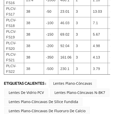
FS16
PLCV-
38
-50
23.01
3
13.03
-5
FS17
PLCV-
38
-100
46.03
3
7.1
-1
FS18
PLCV-
38
-150
69.02
3
5.67
-1
FS19
PLCV-
38
-200
92.04
3
4.98
-2
FS20
PLCV-
38
-350
161.06
3
4.13
-3
FS21
PLCV-
38
-500
230.1
3
3.79
-5
FS22
ETIQUETAS CALIENTES :
Lentes Plano-Cóncavas
Lentes De Vidrio PCV
Lentes Plano-Cóncavas N-BK7
Lentes Plano-Cóncavas De Sílice Fundida
Lentes Plano-Cóncavas De Fluoruro De Calcio