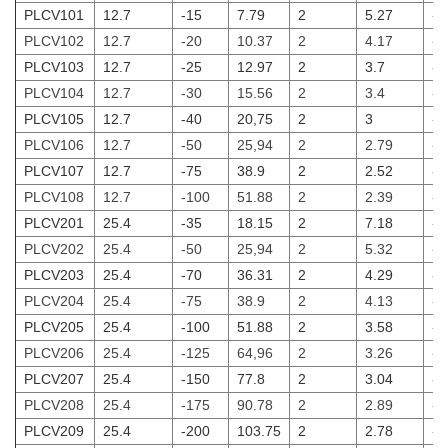
PLCV101
12.7
-15
7.79
2
5.27
-1
PLCV102
12.7
-20
10.37
2
4.17
-2
PLCV103
12.7
-25
12.97
2
3.7
-2
PLCV104
12.7
-30
15.56
2
3.4
-3
PLCV105
12.7
-40
20,75
2
3
-4
PLCV106
12.7
-50
25,94
2
2.79
-5
PLCV107
12.7
-75
38.9
2
2.52
-7
PLCV108
12.7
-100
51.88
2
2.39
-1
PLCV201
25.4
-35
18.15
2
7.18
-3
PLCV202
25.4
-50
25,94
2
5.32
-5
PLCV203
25.4
-70
36.31
2
4.29
-7
PLCV204
25.4
-75
38.9
2
4.13
-7
PLCV205
25.4
-100
51.88
2
3.58
-1
PLCV206
25.4
-125
64,96
2
3.26
-1
PLCV207
25.4
-150
77.8
2
3.04
-1
PLCV208
25.4
-175
90.78
2
2.89
-1
PLCV209
25.4
-200
103.75
2
2.78
-2