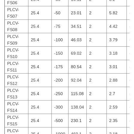
FS06
PLCV-
25.4
-50
23.01
2
5.82
-5
FS07
PLCV-
25.4
-75
34.51
2
4.42
-7
FS08
PLCV-
25.4
-100
46.03
2
3.79
-1
FS09
PLCV-
25.4
-150
69.02
2
3.18
-1
FS10
PLCV-
25.4
-175
80.54
2
3.01
-1
FS11
PLCV-
25.4
-200
92.04
2
2.88
-2
FS12
PLCV-
25.4
-250
115.08
2
2.7
-2
FS13
PLCV-
25.4
-300
138.04
2
2.59
-3
FS14
PLCV-
25.4
-500
230.1
2
2.35
-5
FS15
PLCV-
25.4
-1000
460.1
2
2.18
-1