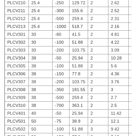
PLCV210
25.4
-250
129.72
2
2.62
-2
PLCV211
25.4
-300
155.6
2
2.52
-3
PLCV212
25.4
-500
259.4
2
2.31
-5
PLCV213
25.4
-1000
518.7
2
2.16
-1
PLCV301
30
-80
41.5
2
4.81
-8
PLCV302
30
-100
51.88
2
4.22
-1
PLCV303
30
-200
103.75
2
3.09
-2
PLCV304
38
-50
25,94
2
10.28
-5
PLCV305
38
-100
51.88
2
5.6
-1
PLCV306
38
-150
77.8
2
4.36
-1
PLCV307
38
-200
103.75
2
3.76
-2
PLCV308
38
-350
181.55
2
3
-3
PLCV309
38
-500
259.4
2
2.7
-5
PLCV310
38
-700
363.1
2
2.5
-7
PLCV401
40
-50
25,94
2
11.42
-5
PLCV501
50
-75
38.9
2
12.1
-7
PLCV502
50
-100
51.88
3
9.42
-1