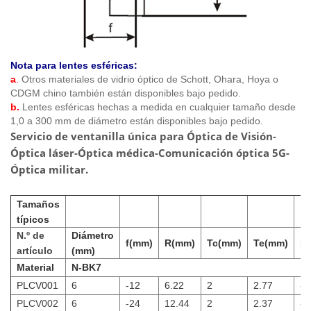
Nota para lentes esféricas:
a
.
Otros materiales de vidrio óptico de Schott, Ohara, Hoya o
CDGM chino también están disponibles bajo pedido.
b.
Lentes esféricas hechas a medida en cualquier tamaño desde
1,0 a 300 mm de diámetro están disponibles bajo pedido.
Servicio de ventanilla única
para Óptica de Visión
-
Óptica láser-
Óptica médica
-Comunicación óptica 5G-
Óptica militar.
Tamaños
típicos
N.º de
Diámetro
f(mm)
R(mm)
Tc(mm)
Te(mm)
F
artículo
(mm)
Material
N-BK7
PLCV001
6
-12
6.22
2
2.77
-1
PLCV002
6
-24
12.44
2
2.37
-2