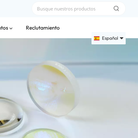
ntos
Reclutamiento
Español
English
Français
Deutsch
Русский
Español
عربي