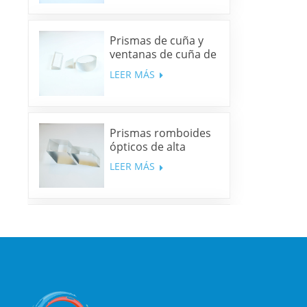
Prismas de cuña y
ventanas de cuña de
sílice fundida y N-
LEER MÁS
BK7
Prismas romboides
ópticos de alta
precisión
LEER MÁS
Espejos dicroicos
multibanda
LEER MÁS