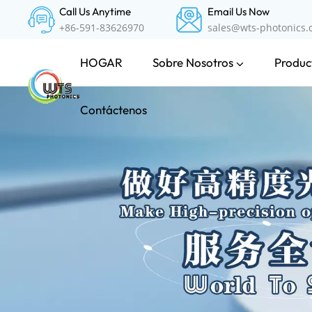
Call Us Anytime
Email Us Now
+86-591-83626970
sales@wts-photonics
Sobre Nosotros
Product
HOGAR
Contáctenos