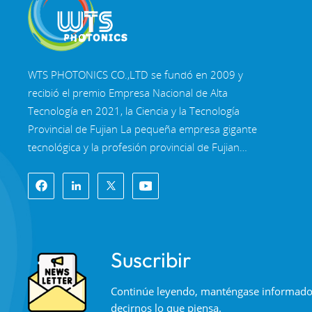
WTS PHOTONICS CO.,LTD se fundó en 2009 y
recibió el premio Empresa Nacional de Alta
Tecnología en 2021, la Ciencia y la Tecnología
Provincial de Fujian La pequeña empresa gigante
tecnológica y la profesión provincial de Fujian
Empresa de Precisión-Especialización-Innovación
en 2022. WTS se ubica en el Hermosa ciudad
costera del sureste, Fuzhou, una famosa ciudad
óptica en China. WTS cuenta con 11.000 metros
cuadrados de naves industriales estandarizadas,
Suscribir
un grupo de personal técnico calificado y un
sistema completo de procesamiento óptico,
Continúe leyendo, manténgase informado, 
Sistema de recubrimiento, sistema de ensamblaje
decirnos lo que piensa.
y sistema de control de calidad. WTS proporciona