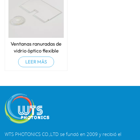
Ventanas ranuradas de
vidrio óptico flexible
ultrafino
LEER MÁS
WTS PHOTONICS CO.,LTD se fundó en 2009 y recibió el