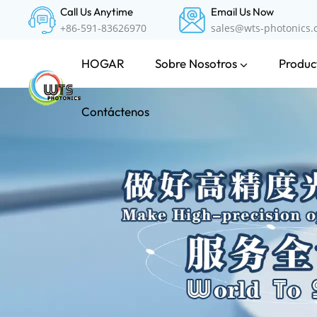
Call Us Anytime
Email Us Now
+86-591-83626970
sales@wts-photonics
Sobre Nosotros
Product
HOGAR
Contáctenos