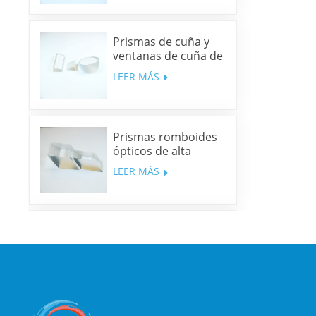
Prismas de cuña y
ventanas de cuña de
sílice fundida y N-
LEER MÁS
BK7
Prismas romboides
ópticos de alta
precisión
LEER MÁS
Espejos dicroicos
multibanda
LEER MÁS