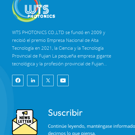
WTS PHOTONICS CO.,LTD se fundó en 2009 y
recibió el premio Empresa Nacional de Alta
Tecnología en 2021, la Ciencia y la Tecnología
Provincial de Fujian La pequeña empresa gigante
tecnológica y la profesión provincial de Fujian
Empresa de Precisión-Especialización-Innovación
en 2022. WTS se ubica en el Hermosa ciudad
costera del sureste, Fuzhou, una famosa ciudad
óptica en China. WTS cuenta con 11.000 metros
cuadrados de naves industriales estandarizadas,
Suscribir
un grupo de personal técnico calificado y un
sistema completo de procesamiento óptico,
Continúe leyendo, manténgase informado, 
Sistema de recubrimiento, sistema de ensamblaje
decirnos lo que piensa.
y sistema de control de calidad. WTS proporciona