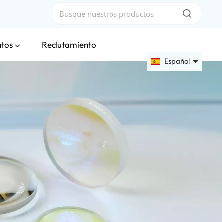
ntos
Reclutamiento
Español
English
Français
Deutsch
Русский
Español
عربي