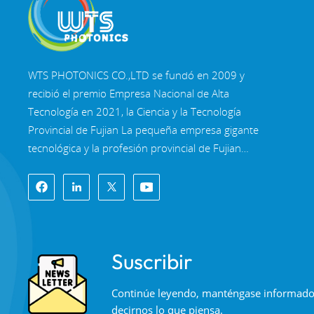
WTS PHOTONICS CO.,LTD se fundó en 2009 y
recibió el premio Empresa Nacional de Alta
Tecnología en 2021, la Ciencia y la Tecnología
Provincial de Fujian La pequeña empresa gigante
tecnológica y la profesión provincial de Fujian
Empresa de Precisión-Especialización-Innovación
en 2022. WTS se ubica en el Hermosa ciudad
costera del sureste, Fuzhou, una famosa ciudad
óptica en China. WTS cuenta con 11.000 metros
cuadrados de naves industriales estandarizadas,
Suscribir
un grupo de personal técnico calificado y un
sistema completo de procesamiento óptico,
Continúe leyendo, manténgase informado, 
Sistema de recubrimiento, sistema de ensamblaje
decirnos lo que piensa.
y sistema de control de calidad. WTS proporciona