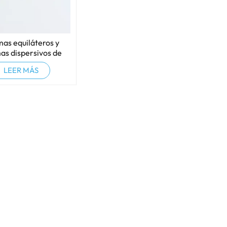
mas equiláteros y
as dispersivos de
io óptico de alta
LEER MÁS
calidad