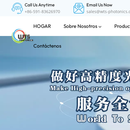
Call Us Anytime
Email Us Now
+86-591-83626970
sales@wts-photonics
Sobre Nosotros
Product
HOGAR
Contáctenos