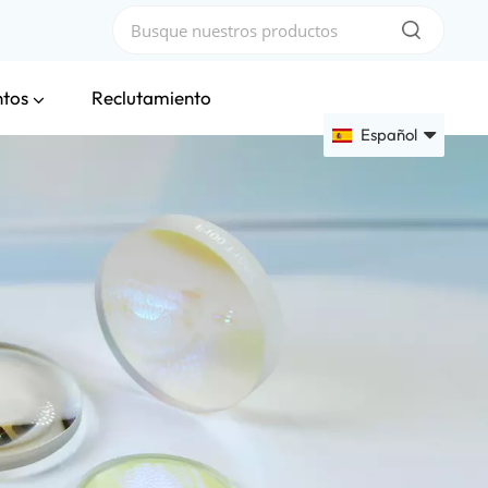
ntos
Reclutamiento
Español
English
Français
Deutsch
Русский
Español
عربي