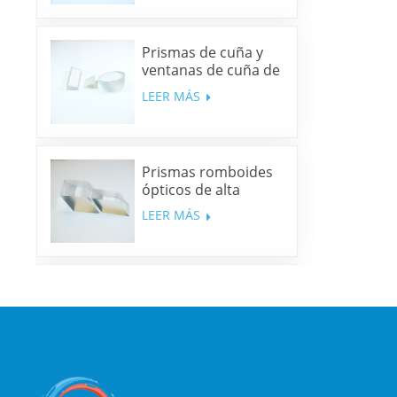
Prismas de cuña y
ventanas de cuña de
sílice fundida y N-
LEER MÁS
BK7
Prismas romboides
ópticos de alta
precisión
LEER MÁS
Espejos dicroicos
multibanda
LEER MÁS