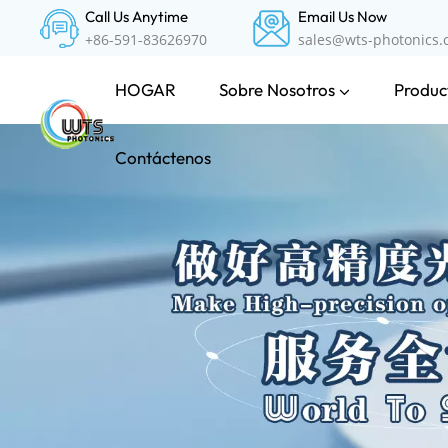
Call Us Anytime
Email Us Now
+86-591-83626970
sales@wts-photonics
Sobre Nosotros
Product
HOGAR
Contáctenos