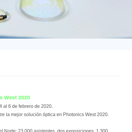
日语
Türk
Tiếng Việt
中文
cs West 2020
4 al 6 de febrero de 2020.
tre la mejor solución óptica en Photonics West 2020.
l Norte: 23.000 asistentes, dos exposiciones, 1.300