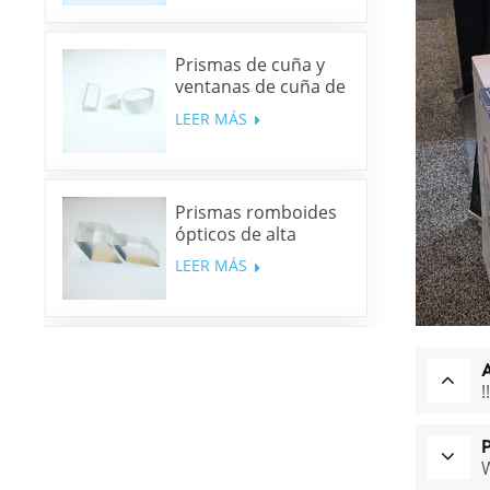
Prismas de cuña y
ventanas de cuña de
sílice fundida y N-
LEER MÁS
BK7
Prismas romboides
ópticos de alta
precisión
LEER MÁS
Espejos dicroicos
multibanda
!
LEER MÁS
W