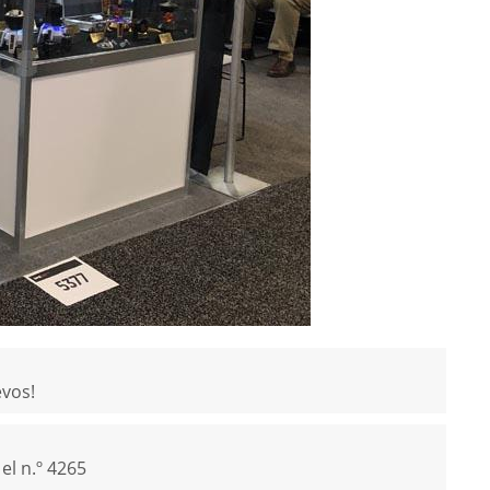
evos!
el n.º 4265