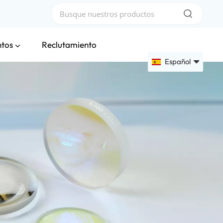
ntos
Reclutamiento
Español
English
Français
Deutsch
Русский
Español
عربي