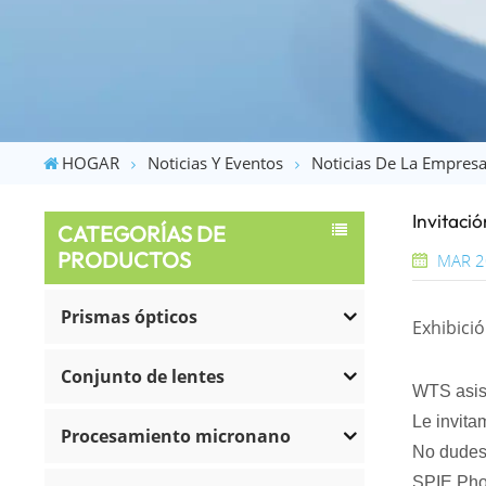
HOGAR
Noticias Y Eventos
Noticias De La Empres
Invitaci
CATEGORÍAS DE
PRODUCTOS
MAR 2
Prismas ópticos
Exhibici
Conjunto de lentes
WTS asist
Le invita
Procesamiento micronano
No dudes 
SPIE Phot