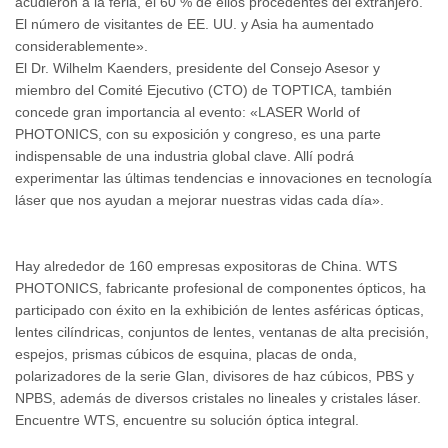
acudieron a la feria, el 60 % de ellos procedentes del extranjero.
El número de visitantes de EE. UU. y Asia ha aumentado
considerablemente».
El Dr. Wilhelm Kaenders, presidente del Consejo Asesor y
miembro del Comité Ejecutivo (CTO) de TOPTICA, también
concede gran importancia al evento: «LASER World of
PHOTONICS, con su exposición y congreso, es una parte
indispensable de una industria global clave. Allí podrá
experimentar las últimas tendencias e innovaciones en tecnología
láser que nos ayudan a mejorar nuestras vidas cada día».
Hay alrededor de 160 empresas expositoras de China. WTS
PHOTONICS, fabricante profesional de componentes ópticos, ha
participado con éxito en la exhibición de lentes asféricas ópticas,
lentes cilíndricas, conjuntos de lentes, ventanas de alta precisión,
espejos, prismas cúbicos de esquina, placas de onda,
polarizadores de la serie Glan, divisores de haz cúbicos, PBS y
NPBS, además de diversos cristales no lineales y cristales láser.
Encuentre WTS, encuentre su solución óptica integral.