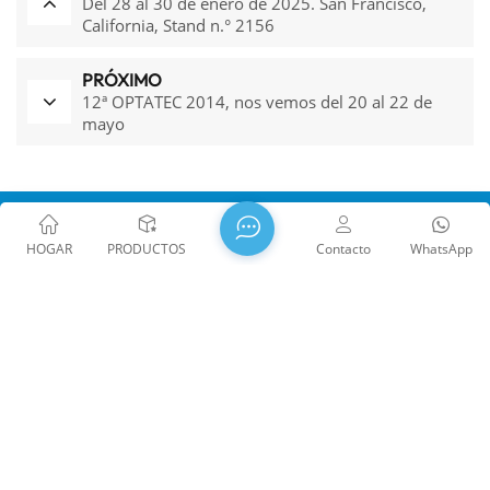
Del 28 al 30 de enero de 2025. San Francisco,
California, Stand n.° 2156
PRÓXIMO
12ª OPTATEC 2014, nos vemos del 20 al 22 de
mayo
HOGAR
PRODUCTOS
Contacto
WhatsApp
WTS PHOTONICS CO.,LTD se fundó en 2009 y recibió el
premio Empresa Nacional de Alta Tecnología en 2021, la
Ciencia y la Tecnología Provincial de Fujian La pequeña
empresa gigante tecnológica y la profesión provincial de
Fujian Empresa de Precisión-Especialización-Innovación en