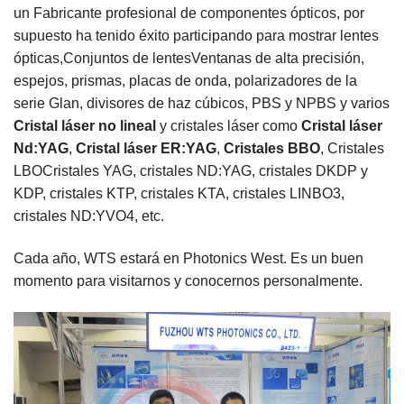
un
Fabricante profesional de componentes ópticos, por
supuesto ha tenido éxito participando para mostrar lentes
ópticas,
Conjuntos de lentes
Ventanas de alta precisión,
espejos, prismas, placas de onda, polarizadores de la
serie Glan, divisores de haz cúbicos, PBS y NPBS y varios
Cristal láser no lineal
y cristales láser como
Cristal láser
Nd:YAG
,
Cristal láser ER:YAG
,
Cristales BBO
,
Cristales
LBO
Cristales YAG, cristales ND:YAG, cristales DKDP y
KDP, cristales KTP, cristales KTA, cristales LINBO3,
cristales ND:YVO4, etc.
Cada año, WTS estará en Photonics West. Es un buen
momento para visitarnos y conocernos personalmente.