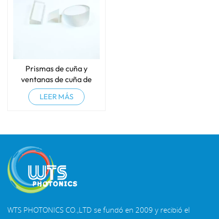
Prismas de cuña y
ventanas de cuña de
sílice fundida y N-BK7
LEER MÁS
WTS PHOTONICS CO.,LTD se fundó en 2009 y recibió el