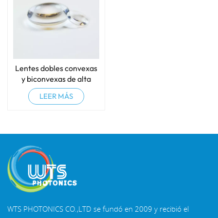
Lentes dobles convexas
y biconvexas de alta
presión
LEER MÁS
WTS PHOTONICS CO.,LTD se fundó en 2009 y recibió el