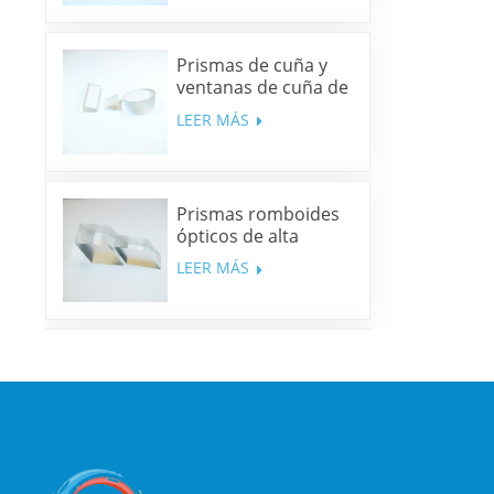
Prismas de cuña y
ventanas de cuña de
sílice fundida y N-
LEER MÁS
BK7
Prismas romboides
ópticos de alta
precisión
LEER MÁS
Espejos dicroicos
multibanda
LEER MÁS