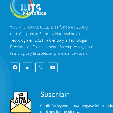
WTS PHOTONICS CO.,LTD se fundó en 2009 y
recibió el premio Empresa Nacional de Alta
Tecnología en 2021, la Ciencia y la Tecnología
Provincial de Fujian La pequeña empresa gigante
tecnológica y la profesión provincial de Fujian
Empresa de Precisión-Especialización-Innovación
en 2022. WTS se ubica en el Hermosa ciudad
costera del sureste, Fuzhou, una famosa ciudad
óptica en China. WTS cuenta con 11.000 metros
cuadrados de naves industriales estandarizadas,
Suscribir
un grupo de personal técnico calificado y un
sistema completo de procesamiento óptico,
Continúe leyendo, manténgase informado, 
Sistema de recubrimiento, sistema de ensamblaje
decirnos lo que piensa.
y sistema de control de calidad. WTS proporciona