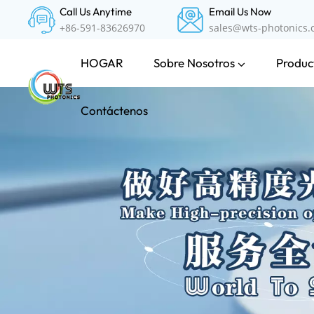
Call Us Anytime
Email Us Now
+86-591-83626970
sales@wts-photonics
Sobre Nosotros
Product
HOGAR
Contáctenos