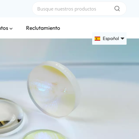
ntos
Reclutamiento
Español
English
Français
Deutsch
Русский
Español
عربي