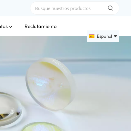
ntos
Reclutamiento
Español
English
Français
Deutsch
Русский
Español
عربي