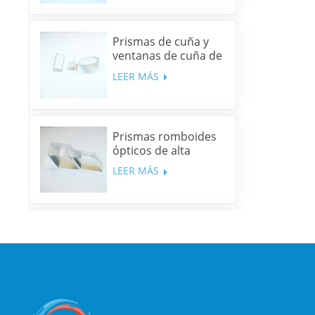
Prismas de cuña y
ventanas de cuña de
sílice fundida y N-
LEER MÁS
BK7
Prismas romboides
ópticos de alta
precisión
LEER MÁS
Espejos dicroicos
multibanda
LEER MÁS