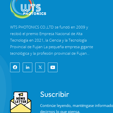
WTS PHOTONICS CO.,LTD se fundó en 2009 y
recibió el premio Empresa Nacional de Alta
Tecnología en 2021, la Ciencia y la Tecnología
Provincial de Fujian La pequeña empresa gigante
tecnológica y la profesión provincial de Fujian
Empresa de Precisión-Especialización-Innovación
en 2022. WTS se ubica en el Hermosa ciudad
costera del sureste, Fuzhou, una famosa ciudad
óptica en China. WTS cuenta con 11.000 metros
cuadrados de naves industriales estandarizadas,
Suscribir
un grupo de personal técnico calificado y un
sistema completo de procesamiento óptico,
Continúe leyendo, manténgase informado, 
Sistema de recubrimiento, sistema de ensamblaje
decirnos lo que piensa.
y sistema de control de calidad. WTS proporciona