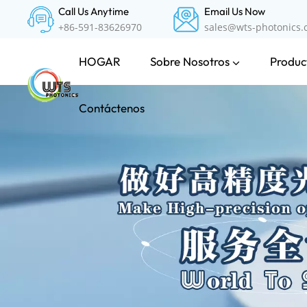
Call Us Anytime
Email Us Now
+86-591-83626970
sales@wts-photonics
Sobre Nosotros
Product
HOGAR
Contáctenos