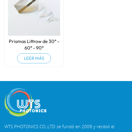
Prismas Littrow de 30° -
60° - 90°
LEER MÁS
WTS PHOTONICS CO.,LTD se fundó en 2009 y recibió el