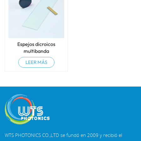
Espejos dicroicos
multibanda
LEER MÁS
WTS PHOTONICS CO.,LTD se fundó en 2009 y recibió el