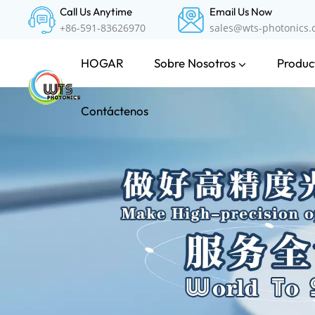
Call Us Anytime
Email Us Now
+86-591-83626970
sales@wts-photonics
Sobre Nosotros
Product
HOGAR
Contáctenos