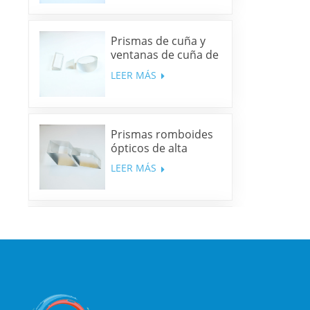
Prismas de cuña y
ventanas de cuña de
sílice fundida y N-
LEER MÁS
BK7
Prismas romboides
ópticos de alta
precisión
LEER MÁS
Espejos dicroicos
multibanda
LEER MÁS