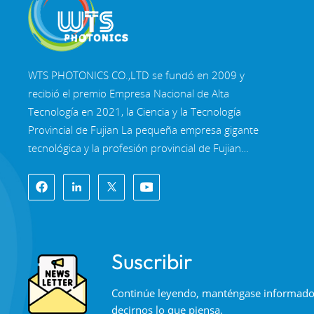
WTS PHOTONICS CO.,LTD se fundó en 2009 y
recibió el premio Empresa Nacional de Alta
Tecnología en 2021, la Ciencia y la Tecnología
Provincial de Fujian La pequeña empresa gigante
tecnológica y la profesión provincial de Fujian
Empresa de Precisión-Especialización-Innovación
en 2022. WTS se ubica en el Hermosa ciudad
costera del sureste, Fuzhou, una famosa ciudad
óptica en China. WTS cuenta con 11.000 metros
cuadrados de naves industriales estandarizadas,
Suscribir
un grupo de personal técnico calificado y un
sistema completo de procesamiento óptico,
Continúe leyendo, manténgase informado, 
Sistema de recubrimiento, sistema de ensamblaje
decirnos lo que piensa.
y sistema de control de calidad. WTS proporciona