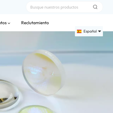
ntos
Reclutamiento
Español
English
Français
Deutsch
Русский
Español
عربي