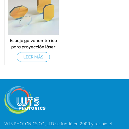
Espejo galvanométrico
para proyección láser
LEER MÁS
WTS PHOTONICS CO.,LTD se fundó en 2009 y recibió el