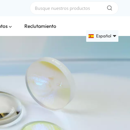
ntos
Reclutamiento
Español
English
Français
Deutsch
Русский
Español
عربي