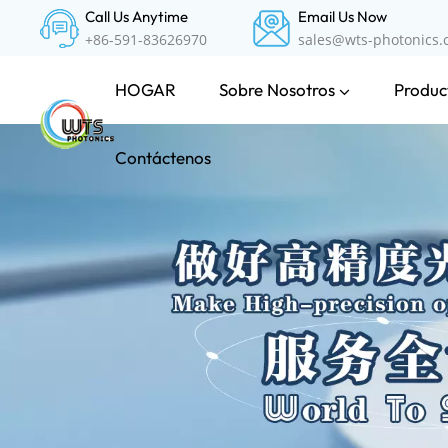
Call Us Anytime
Email Us Now
+86-591-83626970
sales@wts-photonics
Sobre Nosotros
Product
HOGAR
Contáctenos