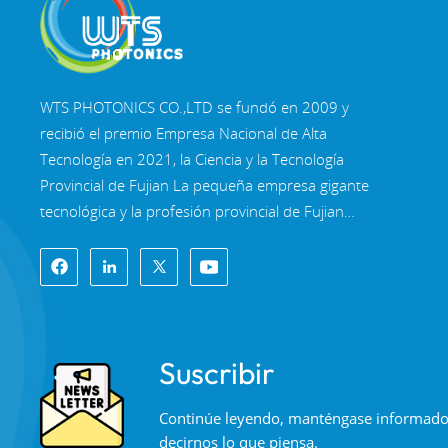
WTS PHOTONICS CO.,LTD se fundó en 2009 y
recibió el premio Empresa Nacional de Alta
Tecnología en 2021, la Ciencia y la Tecnología
Provincial de Fujian La pequeña empresa gigante
tecnológica y la profesión provincial de Fujian
Empresa de Precisión-Especialización-Innovación
en 2022. WTS se ubica en el Hermosa ciudad
costera del sureste, Fuzhou, una famosa ciudad
óptica en China. WTS cuenta con 11.000 metros
cuadrados de naves industriales estandarizadas,
Suscribir
un grupo de personal técnico calificado y un
sistema completo de procesamiento óptico,
Continúe leyendo, manténgase informado, 
Sistema de recubrimiento, sistema de ensamblaje
decirnos lo que piensa.
y sistema de control de calidad. WTS proporciona