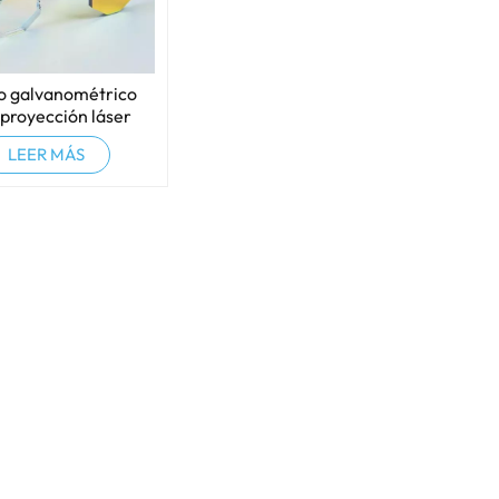
o galvanométrico
 proyección láser
LEER MÁS