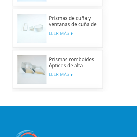
Prismas de cuña y
ventanas de cuña de
sílice fundida y N-
LEER MÁS
BK7
Prismas romboides
ópticos de alta
precisión
LEER MÁS
Espejos dicroicos
multibanda
LEER MÁS