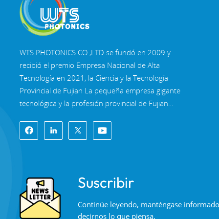
WTS PHOTONICS CO.,LTD se fundó en 2009 y
recibió el premio Empresa Nacional de Alta
Tecnología en 2021, la Ciencia y la Tecnología
Provincial de Fujian La pequeña empresa gigante
tecnológica y la profesión provincial de Fujian
Empresa de Precisión-Especialización-Innovación
en 2022. WTS se ubica en el Hermosa ciudad
costera del sureste, Fuzhou, una famosa ciudad
óptica en China. WTS cuenta con 11.000 metros
cuadrados de naves industriales estandarizadas,
Suscribir
un grupo de personal técnico calificado y un
sistema completo de procesamiento óptico,
Continúe leyendo, manténgase informado, 
Sistema de recubrimiento, sistema de ensamblaje
decirnos lo que piensa.
y sistema de control de calidad. WTS proporciona