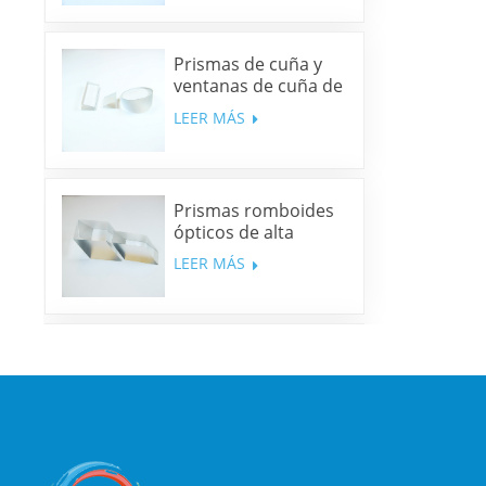
Prismas de cuña y
ventanas de cuña de
sílice fundida y N-
LEER MÁS
BK7
Prismas romboides
ópticos de alta
precisión
LEER MÁS
Espejos dicroicos
multibanda
LEER MÁS