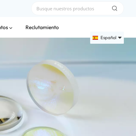
ntos
Reclutamiento
Español
English
Français
Deutsch
Русский
Español
عربي