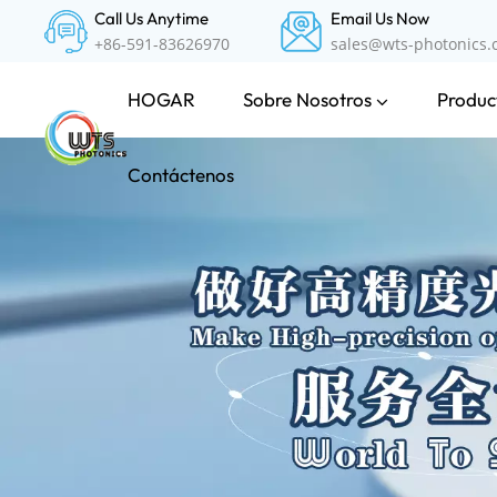
Call Us Anytime
Email Us Now
+86-591-83626970
sales@wts-photonics
Sobre Nosotros
Product
HOGAR
Contáctenos