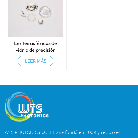
Lentes asféricas de
vidrio de precisión
óptica
LEER MÁS
WTS PHOTONICS CO.,LTD se fundó en 2009 y recibió el