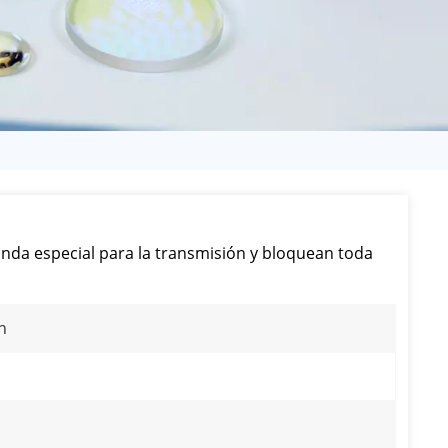
日语
Türk
Tiếng Việt
中文
onda especial para la transmisión y bloquean toda
n