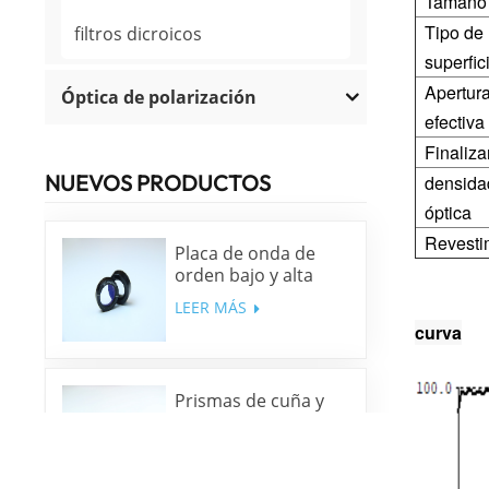
Tamaño
Tipo de
filtros dicroicos
superfic
Apertura
Óptica de polarización
efectiva
Finaliza
NUEVOS PRODUCTOS
densida
óptica
Revesti
Placa de onda de
orden bajo y alta
precisión
LEER MÁS
curva
Prismas de cuña y
ventanas de cuña de
sílice fundida y N-
LEER MÁS
BK7