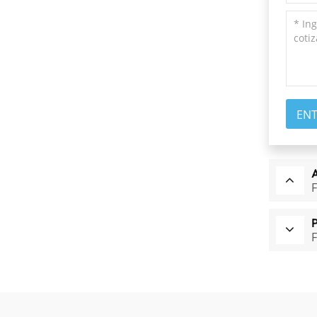
EN
F
F