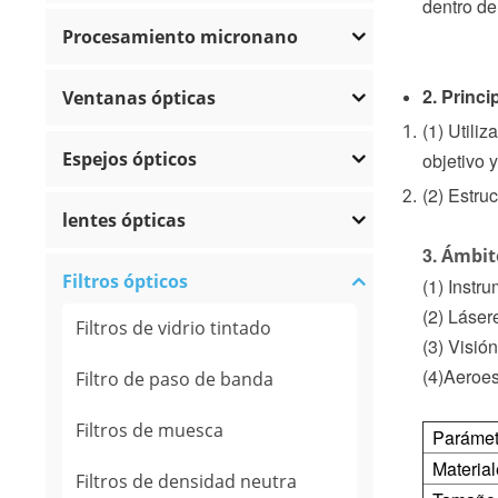
dentro de
Procesamiento micronano
2. Princ
Ventanas ópticas
(1) Utiliz
Espejos ópticos
objetivo 
(2) Estru
lentes ópticas
3.
Ámbit
Filtros ópticos
(1) Instr
(2) Láser
Filtros de vidrio tintado
(3) Visió
(4)Aeroes
Filtro de paso de banda
Filtros de muesca
Parámet
Materia
Filtros de densidad neutra