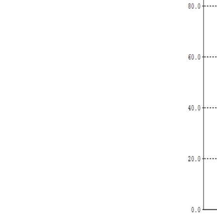
Prismas romboides
ópticos de alta
precisión
LEER MÁS
Espejos dicroicos
multibanda
LEER MÁS