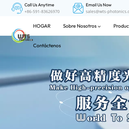
Call Us Anytime
Email Us Now
+86-591-83626970
sales@wts-photonics
Sobre Nosotros
Product
HOGAR
Contáctenos