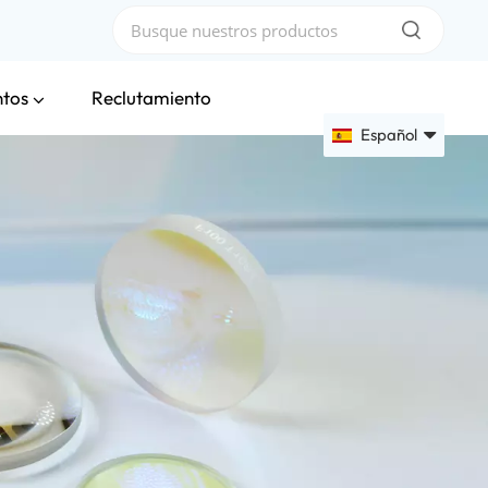
ntos
Reclutamiento
Español
English
Français
Deutsch
Русский
Español
عربي