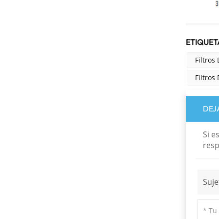
ETIQUETA
Filtros 
Filtros
DEJ
Si e
resp
Suje