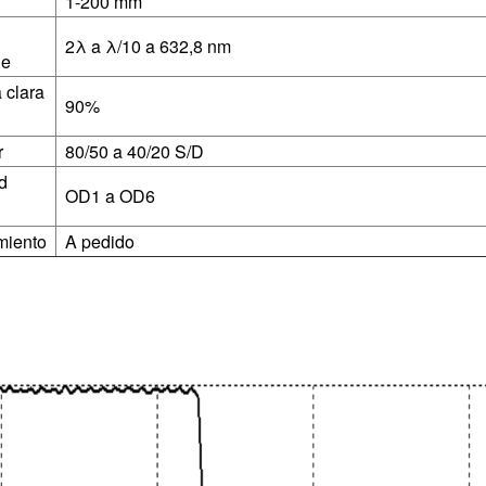
1-200 mm
2λ a λ/10 a 632,8 nm
ie
 clara
90%
r
80/50 a 40/20 S/D
d
OD1 a OD6
miento
A pedido