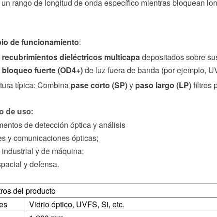
 un rango de longitud de onda específico mientras bloquean l
ipio de funcionamiento
:
a
recubrimientos dieléctricos multicapa
depositados sobre sus
y
bloqueo fuerte (OD4+)
de luz fuera de banda (por ejemplo, UV,
ctura típica: Combina
pase corto (SP)
y
paso largo (LP)
filtros
o de uso:
umentos de detección óptica y análisis
es y comunicaciones ópticas;
n industrial y de máquina;
pacial y defensa.
ros del producto
les
Vidrio óptico, UVFS, Si, etc.