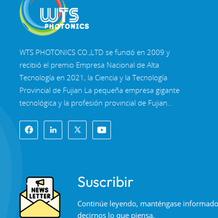
WTS PHOTONICS CO.,LTD se fundó en 2009 y
recibió el premio Empresa Nacional de Alta
Tecnología en 2021, la Ciencia y la Tecnología
Provincial de Fujian La pequeña empresa gigante
tecnológica y la profesión provincial de Fujian
Empresa de Precisión-Especialización-Innovación
en 2022. WTS se ubica en el Hermosa ciudad
costera del sureste, Fuzhou, una famosa ciudad
óptica en China. WTS cuenta con 11.000 metros
cuadrados de naves industriales estandarizadas,
Suscribir
un grupo de personal técnico calificado y un
sistema completo de procesamiento óptico,
Continúe leyendo, manténgase informado, 
Sistema de recubrimiento, sistema de ensamblaje
decirnos lo que piensa.
y sistema de control de calidad. WTS proporciona