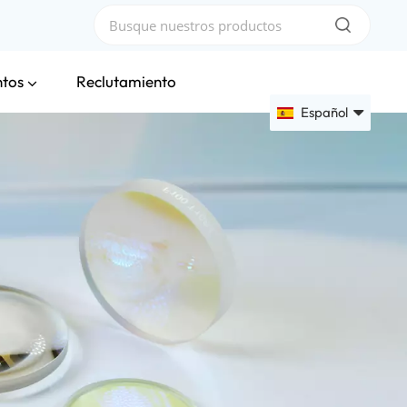
ntos
Reclutamiento
Español
English
Français
Deutsch
Русский
Español
عربي