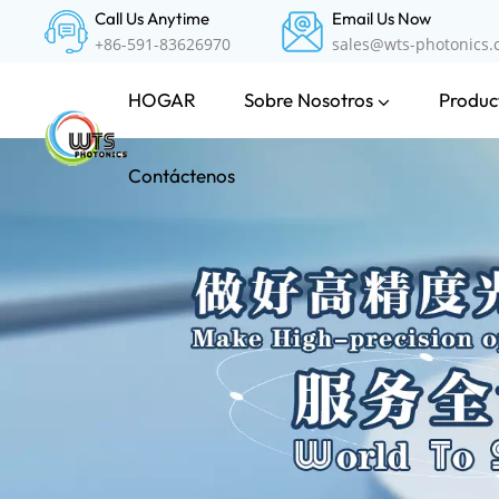
Call Us Anytime
Email Us Now
+86-591-83626970
sales@wts-photonics
Sobre Nosotros
Product
HOGAR
Contáctenos