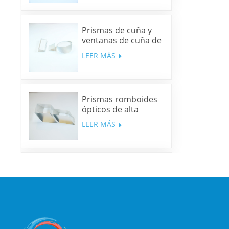
Prismas de cuña y
ventanas de cuña de
sílice fundida y N-
LEER MÁS
BK7
Prismas romboides
ópticos de alta
precisión
LEER MÁS
Espejos dicroicos
multibanda
LEER MÁS