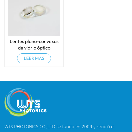
Lentes plano-convexas
de vidrio óptico
LEER MÁS
WTS PHOTONICS CO.,LTD se fundó en 2009 y recibió el