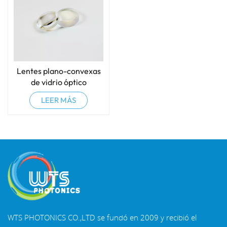
Lentes plano-convexas
de vidrio óptico
LEER MÁS
WTS PHOTONICS CO.,LTD se fundó en 2009 y recibió el