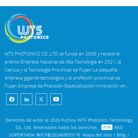
WTS PHOTONICS CO.,LTD se fundó en 2009 y recibió el
premio Empresa Nacional de Alta Tecnología en 2021, la
Ciencia y la Tecnología Provincial de Fujian La pequeña
empresa gigante tecnológica y la profesión provincial de
Fujian Empresa de Precisión-Especialización-Innovación en
2022. WTS se ubica en el Hermosa ciudad costera del sureste,
Fuzhou, una famosa ciudad óptica en China. WTS cuenta
con 11.000 metros cuadrados de naves industriales
estandarizadas, un grupo de personal técnico calificado y un
Derechos de autor @ 2026 Fuzhou WTS Photonics Technology
sistema completo de procesamiento óptico, Sistema de
Co., Ltd. Reservados todos los derechos .
RED
recubrimiento, sistema de ensamblaje y sistema de control de
SOPORTADA
闽ICP备2024080551号
Mapa del sitio
/
Blog
/